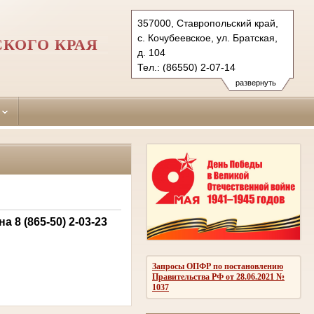
357000, Ставропольский край,
с. Кочубеевское, ул. Братская,
КОГО КРАЯ
д. 104
Тел.: (86550) 2-07-14
kochubeevsky.stv@sudrf.ru
развернуть
показать на карте
8 (865-50) 2-03-23
Запросы ОПФР по постановлению
Правительства РФ от 28.06.2021 №
1037