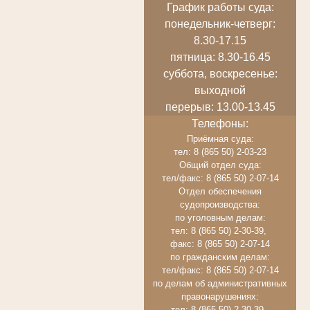
График работы суда:
понедельник-четверг:
8.30-17.15
пятница: 8.30-16.45
суббота, воскресенье:
выходной
перерыв: 13.00-13.45
Телефоны:
Приёмная суда:
тел: 8 (865 50) 2-03-23
Общий отдел суда:
тел/факс: 8 (865 50) 2-07-14
Отдел обеспечения
судопроизводства:
по уголовным делам:
тел: 8 (865 50) 2-30-39,
факс: 8 (865 50) 2-07-14
по гражданским делам:
тел/факс: 8 (865 50) 2-07-14
по делам об административных
правонарушениях:
тел: 8 (865 50) 2-30-39,