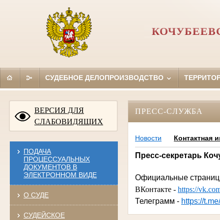
КОЧУБЕЕВ
СУДЕБНОЕ ДЕЛОПРОИЗВОДСТВО
ТЕРРИТО
ВЕРСИЯ ДЛЯ
ПРЕСС-СЛУЖБА
СЛАБОВИДЯЩИХ
Новости
Контактная 
ПОДАЧА
Пресс-секретарь Кочу
ПРОЦЕССУАЛЬНЫХ
ДОКУМЕНТОВ В
ЭЛЕКТРОННОМ ВИДЕ
Официальные страницы
ВКонтакте -
https://vk.co
О СУДЕ
Телеграмм -
https://t.m
СУДЕЙСКОЕ