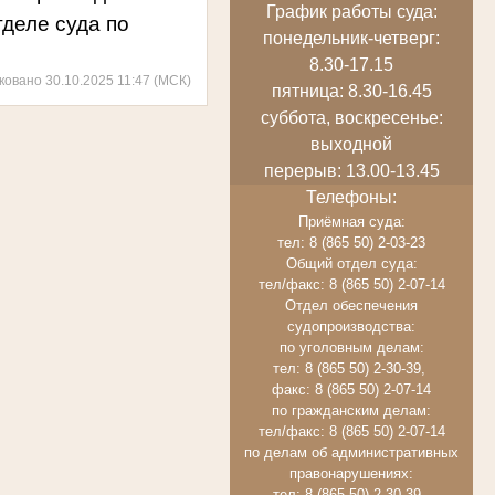
График работы суда:
деле суда по
понедельник-четверг:
8.30-17.15
ковано 30.10.2025 11:47 (МСК)
пятница: 8.30-16.45
суббота, воскресенье:
выходной
перерыв: 13.00-13.45
Телефоны:
Приёмная суда:
тел: 8 (865 50) 2-03-23
Общий отдел суда:
тел/факс: 8 (865 50) 2-07-14
Отдел обеспечения
судопроизводства:
по уголовным делам:
тел: 8 (865 50) 2-30-39,
факс: 8 (865 50) 2-07-14
по гражданским делам:
тел/факс: 8 (865 50) 2-07-14
по делам об административных
правонарушениях:
тел: 8 (865 50) 2-30-39,