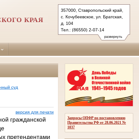
357000, Ставропольский край,
с. Кочубеевское, ул. Братская,
КОГО КРАЯ
д. 104
Тел.: (86550) 2-07-14
kochubeevsky.stv@sudrf.ru
развернуть
показать на карте
нный суд
версия для печати
Запросы ОПФР по постановлению
ной гражданской
Правительства РФ от 28.06.2021 №
1037
де
мых претендентами