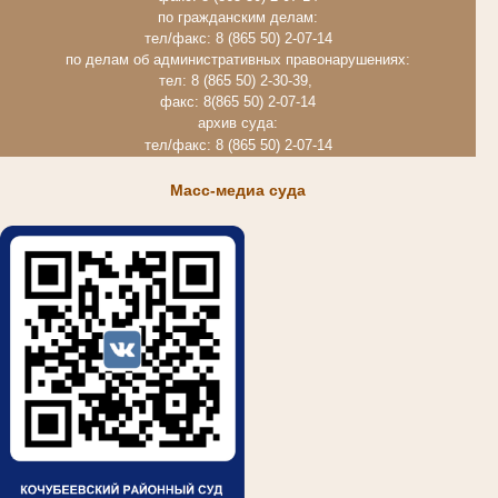
по гражданским делам:
тел/факс: 8 (865 50) 2-07-14
по делам об административных правонарушениях:
тел: 8 (865 50) 2-30-39,
факс: 8(865 50) 2-07-14
архив суда:
тел/факс: 8 (865 50) 2-07-14
Масс-медиа суда