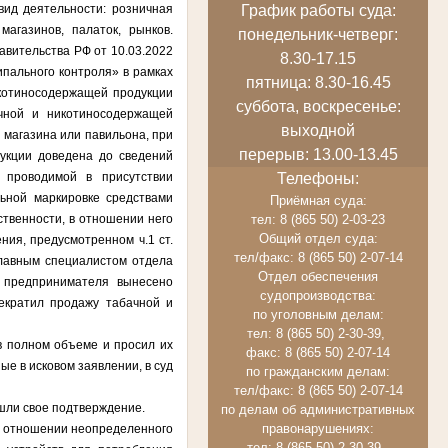
График работы суда:
вид деятельности: розничная
агазинов, палаток, рынков.
понедельник-четверг:
авительства РФ от 10.03.2022
8.30-17.15
ипального контроля» в рамках
пятница: 8.30-16.45
икотиносодержащей продукции
суббота, воскресенье:
ачной и никотиносодержащей
выходной
 магазина или павильона, при
перерыв: 13.00-13.45
укции доведена до сведений
Телефоны:
 проводимой в присутствии
ьной маркировке средствами
Приёмная суда:
тел: 8 (865 50) 2-03-23
ственности,
в отношении него
Общий отдел суда:
ия, предусмотренном ч.1 ст.
тел/факс: 8 (865 50) 2-07-14
главным специалистом отдела
Отдел обеспечения
 предпринимателя вынесено
судопроизводства:
екратил продажу табачной и
по уголовным делам:
тел: 8 (865 50) 2-30-39,
полном объеме и просил их
факс: 8 (865 50) 2-07-14
ые в исковом заявлении, в суд
по гражданским делам:
тел/факс: 8 (865 50) 2-07-14
шли свое подтверждение.
по делам об административных
правонарушениях:
в отношении неопределенного
тел: 8 (865 50) 2-30-39,