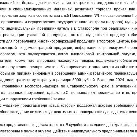
 изделий из бетона для использования в строительстве; дополнительный 
ями в специализированных магазинах, розничная торговля прочая вне м
онтрольная закупка в соответствии с п.5 Приложения Nº1 к постановлению Пр
 организации и осуществления государственного контроля (надзора). муниц
что индивидуальный предприниматель в г. Ставрополе при реализации н
 реализации указанной продукции, так как осуществлял продажу таб
йств для потребления никотиносодержащей продукции в торговом центре, вне
выкладкой и демонстрацией продукции, информация о реализуемой прод
образом, что подверждается актом внеплановой контрольной закупки,
мателя. Кроме того в продаже находились товары, подлежащие обязател
ые нарушения предприниматель был привлечен к административной ответ
торым он признан виновным в совершении административного правонарушен
 административному штрафу в размере 5000 рублей. В апреле 2024 года 
 Управления Роспотребнадзора по Ставропольскому краю в отношении
 выявленных нарушений, однако гр.С. не выполнил предписание и не пр
ии с нарушением требований закона.
ием представителя истца, который поддержал исковые требования в 
ебное заседание не явился, доказательств, опровергающих доводы, изложенн
представленные доказательства. В судебном заседании
доводы истца на
летворены в
полном объеме. Действия индивидуального предпринимателя 