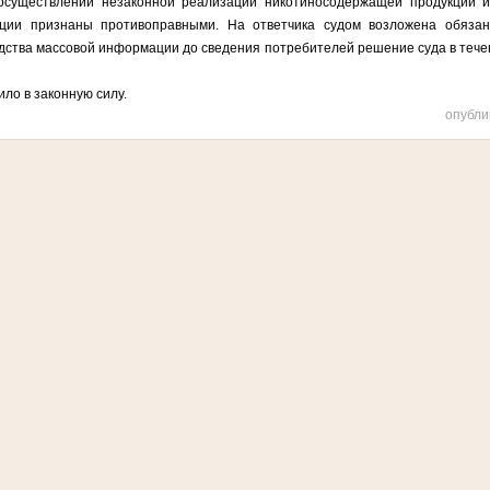
осуществлении незаконной реализации никотиносодержащей продукции и
ции признаны противоправными. На ответчика судом возложена обязан
едства массовой информации до сведения потребителей решение суда в тече
 в законную силу.
опубли