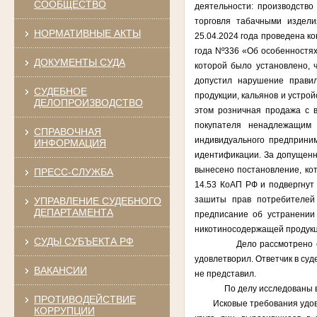
СООБЩЕСТВО
деятельности: производство
торговля табачными издели
НОРМАТИВНЫЕ АКТЫ
25.04.2024 года проведена к
года Nº336 «Об особенностях
ДОКУМЕНТЫ СУДА
которой было установлено, 
допустил нарушение правил
СУДЕБНОЕ
продукции, кальянов и устро
ДЕЛОПРОИЗВОДСТВО
этом розничная продажа с 
покупателя ненадлежащим 
СПРАВОЧНАЯ
индивидуального предприни
ИНФОРМАЦИЯ
идентификации. За допущенн
вынесено постановление, ко
ПРЕСС-СЛУЖБА
14.53 КоАП РФ и подвергнут
зашиты прав потребителей
УПРАВЛЕНИЕ СУДЕБНОГО
ДЕПАРТАМЕНТА
предписание об устранении
никотиносодержащей продукц
СУДЫ СУБЪЕКТА РФ
Дело рассмотрено с участ
удовлетворил. Ответчик в суд
ВАКАНСИИ
не представил.
По делу исследованы все 
ПРОТИВОДЕЙСТВИЕ
Исковые требования удов
КОРРУПЦИИ