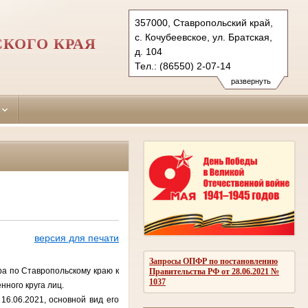
357000, Ставропольский край,
с. Кочубеевское, ул. Братская,
КОГО КРАЯ
д. 104
Тел.: (86550) 2-07-14
kochubeevsky.stv@sudrf.ru
развернуть
показать на карте
версия для печати
Запросы ОПФР по постановлению
 по Ставропольскому краю к
Правительства РФ от 28.06.2021 №
1037
ного круга лиц.
.06.2021, основной вид его