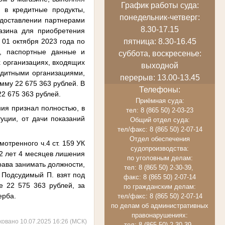
График работы суда:
 в кредитные продукты,
понедельник-четверг:
доставлении партнерами
8.30-17.15
азина для приобретения
 01 октября 2023 года по
пятница: 8.30-16.45
, паспортные данные и
суббота, воскресенье:
х организациях, входящих
выходной
дитными организациями,
перерыв: 13.00-13.45
мму 22 675 363 рублей. В
Телефоны:
2 675 363 рублей.
Приёмная суда:
ия признал полностью, в
тел: 8 (865 50) 2-03-23
уции, от дачи показаний
Общий отдел суда:
тел/факс: 8 (865 50) 2-07-14
Отдел обеспечения
отренного ч.4 ст. 159 УК
судопроизводства:
 2 лет 4 месяцев лишения
по уголовным делам:
ава занимать должности,
тел: 8 (865 50) 2-30-39,
 Подсудимый П. взят под
факс: 8 (865 50) 2-07-14
е 22 575 363 рублей, за
по гражданским делам:
ерба.
тел/факс: 8 (865 50) 2-07-14
по делам об административных
правонарушениях:
ковано 10.07.2025 16:26 (МСК)
тел: 8 (865 50) 2-30-39,