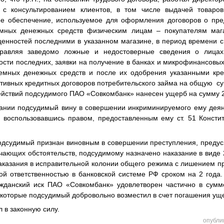
е с консультированием клиентов, в том числе выдачей товаров
е обеспечение, используемое для оформления договоров о пре
мных денежных средств физическим лицам – покупателям маг
енностей последними в указанном магазине, в период времени с
правляя заведомо ложные и недостоверные сведения о лицах
сти последних, заявки на получение в банках и микрофинансовы
емных денежных средств и после их одобрения указанными кре
тивных кредитных договоров потребительского займа на общую су
ействий подсудимого ПАО «Совкомбанк» нанесен ущерб на сумму 2
ании подсудимый вину в совершении инкриминируемого ему деян
, воспользовавшись правом, предоставленным ему ст. 51 Констит
одсудимый признан виновным в совершении преступления, предусм
гчающих обстоятельств, подсудимому назначено наказание в виде
аказания в исправительной колонии общего режима с лишением пр
ой ответственностью в банковской системе РФ сроком на 2 года.
ажданский иск ПАО «Совкомбанк» удовлетворен частично в сумм
 которые подсудимый добровольно возместил в счет погашения ущ
л в законную силу.
опубли