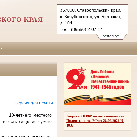
357000, Ставропольский край,
с. Кочубеевское, ул. Братская,
КОГО КРАЯ
д. 104
Тел.: (86550) 2-07-14
kochubeevsky.stv@sudrf.ru
развернуть
показать на карте
версия для печати
го 19-летнего местного
Запросы ОПФР по постановлению
Правительства РФ от 28.06.2021 №
, то есть хищение чужого
1037
ром в магазине, выполняя