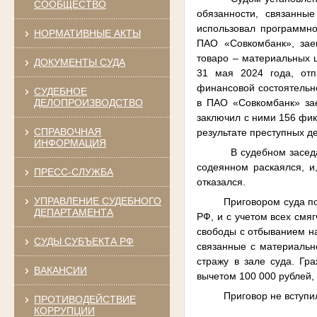
СООБЩЕСТВО
обязанности, связанны
использовал
программно
НОРМАТИВНЫЕ АКТЫ
ПАО «Совкомбанк», зае
товаро – материальных ц
ДОКУМЕНТЫ СУДА
31 мая 2024 года, от
финансовой состоятельно
СУДЕБНОЕ
в ПАО «Совкомбанк» за
ДЕЛОПРОИЗВОДСТВО
заключил с ними 156 фик
СПРАВОЧНАЯ
результате преступных д
ИНФОРМАЦИЯ
В судебном засед
содеянном раскаялся, и
ПРЕСС-СЛУЖБА
отказался.
УПРАВЛЕНИЕ СУДЕБНОГО
Приговором суда п
ДЕПАРТАМЕНТА
РФ, и с учетом всех смя
свободы с отбыванием н
СУДЫ СУБЪЕКТА РФ
связанные с материальн
стражу в зале суда. Гр
ВАКАНСИИ
вычетом 100 000 рублей,
Приговор не вступи
ПРОТИВОДЕЙСТВИЕ
КОРРУПЦИИ