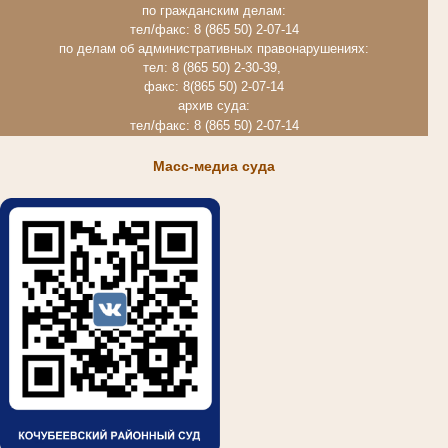
по гражданским делам:
тел/факс: 8 (865 50) 2-07-14
по делам об административных правонарушениях:
тел: 8 (865 50) 2-30-39,
факс: 8(865 50) 2-07-14
архив суда:
тел/факс: 8 (865 50) 2-07-14
Масс-медиа суда