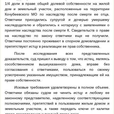
1/4 доли в праве общей долевой собственности на жилой
дом и земельный участок, расположенные на территории
Кочубеевского МО по наследству после смерти ее отца.
Ответчики приходились супругой и дочерью умершему
наследодателю и обратились к нотариусу с заявлениями о
принятии наследства после смерти К. Свидетельств о праве
на наследство по закону ответчики еще не получили.
Ответчики постоянно проживают в спорном домовладении и
препятствуют истцу в реализации ее прав собственника.
После исследования всех представленных
доказательств, суд пришел к выводу о том, что истец, являясь
сособственником вышеуказанного дома, вправе без
согласования с ответчиками, пользоваться по своему
усмотрению указанным имуществом, принадлежащим ей на
праве собственности.
Исковые требования удовлетворены в полном объеме.
Ответчики обязаны судом не чинить истцу и любому ее
законному представителю, наделенному соответствующими
полномочиями, препятствий в пользовании жилым домом и
земельным участком, а также передать ключи от калитки
двора домовладения и входной двери дома.