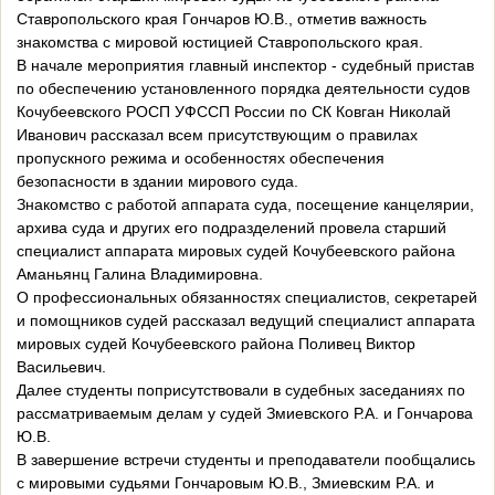
Ставропольского края Гончаров Ю.В., отметив важность
знакомства с мировой юстицией Ставропольского края.
В начале мероприятия главный инспектор - судебный пристав
по обеспечению установленного порядка деятельности судов
Кочубеевского РОСП УФССП России по СК Ковган Николай
Иванович рассказал всем присутствующим о правилах
пропускного режима и особенностях обеспечения
безопасности в здании мирового суда.
Знакомство с работой аппарата суда, посещение канцелярии,
архива суда и других его подразделений провела старший
специалист аппарата мировых судей Кочубеевского района
Аманьянц Галина Владимировна.
О профессиональных обязанностях специалистов, секретарей
и помощников судей рассказал ведущий специалист аппарата
мировых судей Кочубеевского района Поливец Виктор
Васильевич.
Далее студенты поприсутствовали в судебных заседаниях по
рассматриваемым делам у судей Змиевского Р.А. и Гончарова
Ю.В.
В завершение встречи студенты и преподаватели пообщались
с мировыми судьями Гончаровым Ю.В., Змиевским Р.А. и