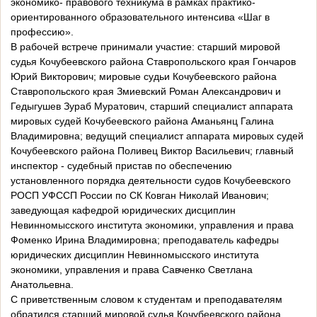
экономико- правового техникума в рамках практико-
ориентированного образовательного интенсива «Шаг в
профессию».
В рабочей встрече принимали участие: старший мировой
судья Кочубеевского района Ставропольского края Гончаров
Юрий Викторович; мировые судьи Кочубеевского района
Ставропольского края Змиевский Роман Александрович и
Гедыгушев Зураб Муратович, старший специалист аппарата
мировых судей Кочубеевского района Аманьянц Галина
Владимировна; ведущий специалист аппарата мировых судей
Кочубеевского района Поливец Виктор Васильевич; главный
инспектор - судебный пристав по обеспечению
установленного порядка деятельности судов Кочубеевского
РОСП УФССП России по СК Ковган Николай Иванович;
заведующая кафедрой юридических дисциплин
Невинномысского института экономики, управления и права
Фоменко Ирина Владимировна; преподаватель кафедры
юридических дисциплин Невинномысского института
экономики, управления и права Савченко Светлана
Анатольевна.
С приветственным словом к студентам и преподавателям
обратился старший мировой судья Кочубеевского района