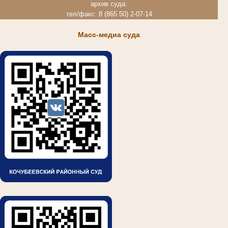
архив суда:
тел/факс: 8 (865 50) 2-07-14
Масс-медиа суда