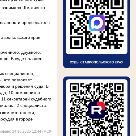
а занимала Шматченко
бязанности председателя
тавропольского края
оченного, дружного,
ере. В суде налажен
ых специалистов,
, что позволяет
овора и решения суда. В
уда, 10 помощников
 11 секретарей судебного
циалист, 2 специалиста.
 компетентности,
осудия в городе
ковано 24.10.2025 12:44 (МСК)