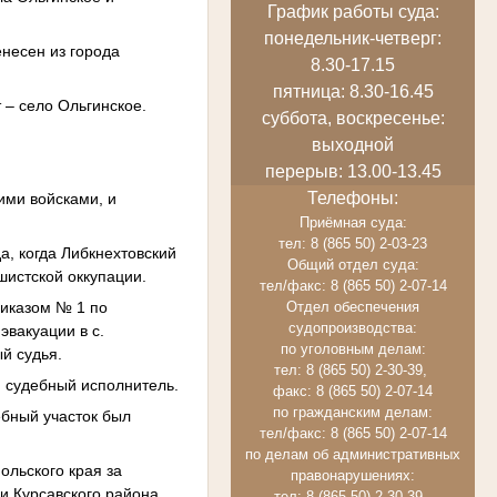
График работы суда:
понедельник-четверг:
несен из города
8.30-17.15
пятница: 8.30-16.45
 – село Ольгинское.
суббота, воскресенье:
выходной
перерыв: 13.00-13.45
Телефоны:
ими войсками, и
Приёмная суда:
тел: 8 (865 50) 2-03-23
а, когда Либкнехтовский
Общий отдел суда:
шистской оккупации.
тел/факс: 8 (865 50) 2-07-14
приказом № 1 по
Отдел обеспечения
судопроизводства:
эвакуации в с.
по уголовным делам:
й судья.
тел: 8 (865 50) 2-30-39,
и судебный исполнитель.
факс: 8 (865 50) 2-07-14
по гражданским делам:
ебный участок был
тел/факс: 8 (865 50) 2-07-14
по делам об административных
ольского края за
правонарушениях:
и Курсавского района.
тел: 8 (865 50) 2-30-39,