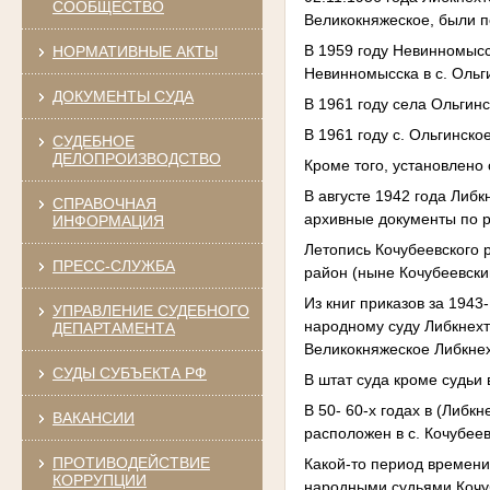
СООБЩЕСТВО
Великокняжеское, были п
В 1959 году Невинномысс
НОРМАТИВНЫЕ АКТЫ
Невинномысска в с. Ольг
ДОКУМЕНТЫ СУДА
В 1961 году села Ольгин
В 1961 году с. Ольгинск
СУДЕБНОЕ
ДЕЛОПРОИЗВОДСТВО
Кроме того, установлено
В августе 1942 года Либ
СПРАВОЧНАЯ
архивные документы по р
ИНФОРМАЦИЯ
Летопись Кочубеевского 
ПРЕСС-СЛУЖБА
район (ныне Кочубеевски
Из книг приказов за 1943
УПРАВЛЕНИЕ СУДЕБНОГО
народному суду Либкнехто
ДЕПАРТАМЕНТА
Великокняжеское Либкнех
СУДЫ СУБЪЕКТА РФ
В штат суда кроме судьи
В 50- 60-х годах в (Либк
ВАКАНСИИ
расположен в с. Кочубеев
ПРОТИВОДЕЙСТВИЕ
Какой-то период времени 
КОРРУПЦИИ
народными судьями Кочуб