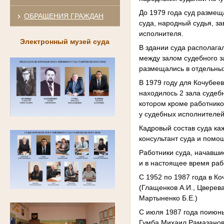
До 1979 года суд размещ
ОБРАЩЕНИЯ ГРАЖДАН
суда, народный судья, з
исполнителя.
Электронный музей суда
В здании суда располаг
между залом судебного з
размещались в отдельных
В 1979 году для Кочубее
находилось 2 зала судеб
котором кроме работнико
у судебных исполнителей
Кадровый состав суда ка
консультант суда и помо
Работники суда, начавши
и в настоящее время раб
С 1952 по 1987 года в К
(Глащенков А.И., Цверева
Мартыненко Б.Е.)
С июля 1987 года поиюнь
Гумба Михаил Рамазанови