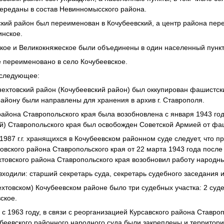
ереданы в состав Невинномысского района.
кий район был переименован в Кочубеевский, а центр района пере
инское.
ское и Великокняжеское были объединены в один населенный пункт
ое переименовано в село Кочубеевское.
 следующее:
кнехтовский район (Кочубеевский район) был оккупирован фашистск
айону были направлены для хранения в архив г. Ставрополя.
района Ставропольского края была возобновлена с января 1943 год
й) Ставропольского края был освобожден Советской Армией от фа
-1987 г.г. хранящихся в Кочубеевском районном суде следует, что 
вского района Ставропольского края от 22 марта 1943 года после 
товского района Ставропольского края возобновил работу народны
 входили: старший секретарь суда, секретарь судебного заседания 
нехтовском) Кочубеевском районе было три судебных участка: 2 суд
ское.
с 1963 году, в связи с реорганизацией Курсавского района Ставроп
еевского районного народного суда были закреплены и территори