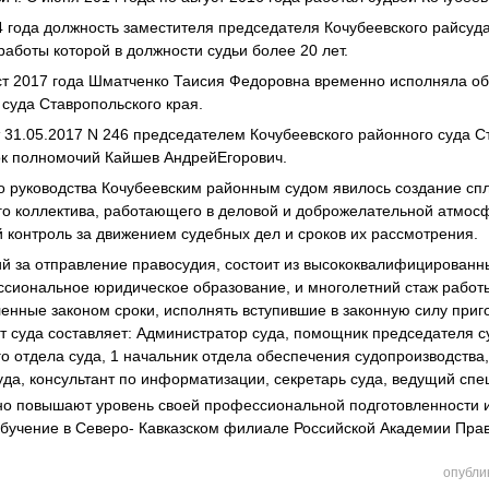
4 года должность
заместителя председателя Кочубеевского райсуд
работы которой в должности судьи более 20 лет.
уст 2017 года Шматченко Таисия Федоровна временно исполняла о
 суда Ставропольского края.
 31.05.2017 N 246 председателем Кочубеевского районного суда С
ок полномочий Кайшев АндрейЕгорович.
о руководства Кочубеевским районным судом явилось создание спл
о коллектива, работающего в деловой и доброжелательной атмосф
 контроль за движением судебных дел и сроков их рассмотрения.
й за отправление правосудия, состоит из высококвалифицированн
иональное юридическое образование, и многолетний стаж работы
вленные законом сроки, исполнять вступившие в законную силу приг
 суда составляет: Администратор суда, помощник председателя с
го отдела суда, 1 начальник отдела обеспечения судопроизводства,
уда, консультант по информатизации, секретарь суда, ведущий спе
но повышают уровень своей профессиональной подготовленности и
обучение в Северо- Кавказском филиале Российской Академии Прав
опубли