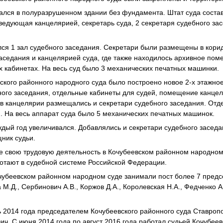
ался в полуразрушенном здании без фундамента. Штат суда соста
аведующая канцелярией, секретарь суда, 2 секретаря судебного за
ался 1 зал судебного заседания. Секретари были размещены в ко
аседания и канцелярией суда, где также находилось архивное по
 кабинетах. На весь суд было 3 механических печатных машинки.
вского районного народного суда было построено новое 2-х этажное
ного заседания, отдельные кабинеты для судей, помещение канцеля
в канцелярии размещались и секретари судебного заседания. Отд
. На весь аппарат суда было 5 механических печатных машинок.
ждый год увеличивался. Добавлялись и секретари судебного заседа
щник судьи.
е свою трудовую деятельность в Кочубеевском районном народном
отают в судебной системе Российской Федерации.
очубеевском районном народном суде занимали пост более 7 пред
 М.Д., Сербинович А.В., Коржов Д.А., Королевская Н.А., Федченко А
 2014 года председателем Кочубеевского районного суда Ставропо
ч. C июня 2014 года по август 2016 года работал судьей Кочубеев