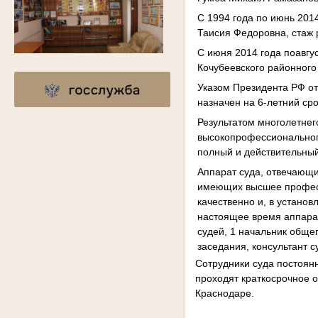
С 1994 года по июнь 201
Таисия Федоровна, стаж 
С июня 2014 года поавг
Кочубеевского районного
Указом Президента РФ от
назначен на 6-летний ср
Результатом многолетнег
высокопрофессиональног
полный и действительный
Аппарат суда, отвечающи
имеющих высшее професс
качественно и, в устано
настоящее время аппарат
судей, 1 начальник обще
заседания, консультант с
Сотрудники суда постоян
проходят краткосрочное 
Краснодаре.