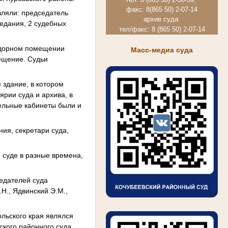
факс: 8(865 50) 2-07-14
вляли: председатель
архив суда:
седания, 2 судебных
тел/факс: 8 (865 50) 2-07-14
ридорном помещении
Масс-медиа суда
мещение. Судьи
 здание, в котором
рии суда и архива, в
ельные кабинеты были и
ния, секретари суда,
 суде в разные времена,
седателей суда
.Н., Ядвинский Э.М.,
льского края являлся
ского районного суда.