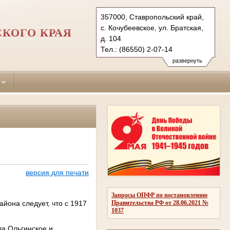
357000, Ставропольский край,
с. Кочубеевское, ул. Братская,
КОГО КРАЯ
д. 104
Тел.: (86550) 2-07-14
kochubeevsky.stv@sudrf.ru
развернуть
показать на карте
версия для печати
Запросы ОПФР по постановлению
йона следует, что с 1917
Правительства РФ от 28.06.2021 №
1037
ла Ольгинское и