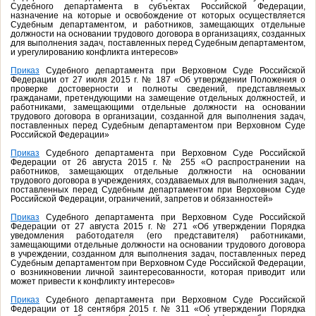
Судебного департамента в субъектах Российской Федерации,
назначение на которые и освобождение от которых осуществляется
Судебным департаментом, и работников, замещающих отдельные
должности на основании трудового договора в организациях, созданных
для выполнения задач, поставленных перед Судебным департаментом,
и урегулированию конфликта интересов»
Приказ
Судебного департамента при Верховном Суде Российской
Федерации от 27 июля 2015 г. № 187 «Об утверждении Положения о
проверке достоверности и полноты сведений, представляемых
гражданами, претендующими на замещение отдельных должностей, и
работниками, замещающими отдельные должности на основании
трудового договора в организации, созданной для выполнения задач,
поставленных перед Судебным департаментом при Верховном Суде
Российской Федерации»
Приказ
Судебного департамента при Верховном Суде Российской
Федерации от 26 августа 2015 г. № 255 «О распространении на
работников, замещающих отдельные должности на основании
трудового договора в учреждениях, создаваемых для выполнения задач,
поставленных перед Судебным департаментом при Верховном Суде
Российской Федерации, ограничений, запретов и обязанностей»
Приказ
Судебного департамента при Верховном Суде Российской
Федерации от 27 августа 2015 г. № 271 «Об утверждении Порядка
уведомления работодателя (его представителя) работниками,
замещающими отдельные должности на основании трудового договора
в учреждении, созданном для выполнения задач, поставленных перед
Судебным департаментом при Верховном Суде Российской Федерации,
о возникновении личной заинтересованности, которая приводит или
может привести к конфликту интересов»
Приказ
Судебного департамента при Верховном Суде Российской
Федерации от 18 сентября 2015 г. № 311 «Об утверждении Порядка