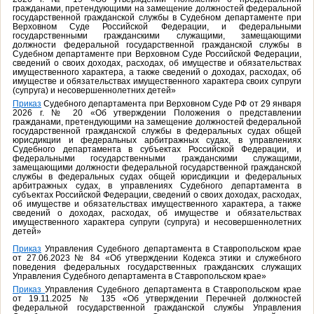
гражданами, претендующими на замещение должностей федеральной
государственной гражданской службы в Судебном департаменте при
Верховном Суде Российской Федерации, и федеральными
государственными гражданскими служащими, замещающими
должности федеральной государственной гражданской службы в
Судебном департаменте при Верховном Суде Российской Федерации,
сведений о своих доходах, расходах, об имуществе и обязательствах
имущественного характера, а также сведений о доходах, расходах, об
имуществе и обязательствах имущественного характера своих супруги
(супруга) и несовершеннолетних детей»
Приказ
Судебного департамента при Верховном Суде РФ от 29 января
2026 г. № 20 «Об утверждении Положения о представлении
гражданами, претендующими на замещение должностей федеральной
государственной гражданской службы в федеральных судах общей
юрисдикции и федеральных арбитражных судах, в управлениях
Судебного департамента в субъектах Российской Федерации, и
федеральными государственными гражданскими служащими,
замещающими должности федеральной государственной гражданской
службы в федеральных судах общей юрисдикции и федеральных
арбитражных судах, в управлениях Судебного департамента в
субъектах Российской Федерации, сведений о своих доходах, расходах,
об имуществе и обязательствах имущественного характера, а также
сведений о доходах, расходах, об имуществе и обязательствах
имущественного характера супруги (супруга) и несовершеннолетних
детей»
Приказ
Управления Судебного департамента в Ставропольском крае
от 27.06.2023 № 84 «Об утверждении Кодекса этики и служебного
поведения федеральных государственных гражданских служащих
Управления Судебного департамента в Ставропольском крае»
Приказ
Управления Судебного департамента в Ставропольском крае
от 19.11.2025 № 135 «Об утверждении Перечней должностей
федеральной государственной гражданской службы Управления