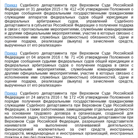
Приказ
Судебного департамента при Верховном Суде Российской
Федерации от 31 декабря 2015 г. № 412 «Об утверждении Положения о
порядке сообщения федеральными государственными гражданскими
служащими аппаратов федеральных судов общей юрисдикции и
федеральных арбитражных судов, управлений Судебного
департамента в субъектах Российской Федерации о получении подарка
в связи с протокольными мероприятиями, служебными командировками
и другими официальными мероприятиями, участие в которых связано с
исполнением ими служебных (должностных) обязанностей, сдачи и
оценки подарка, реализации (выкупа) и зачисления средств,
вырученных от его реализации»
Приказ
Судебного департамента при Верховном Суде Российской
Федерации от 04 апреля 2016 г. № 71 «Об утверждении Положения о
порядке сообщения судьями федеральных судов общей юрисдикции и
федеральных арбитражных судов о получении подарка в связи с
протокольными мероприятиями, служебными командировками и
другими официальными мероприятиями, участие в которых связано с
исполнением ими служебных (должностных) обязанностей, сдачи и
оценки подарка, реализации (выкупа) и зачисления средств,
вырученных от его реализации»
Приказ
Судебного департамента при Верховном Суде Российской
Федерации от 24 августа 2016 г. № 172 «Об утверждении Положения о
порядке получения федеральными государственными гражданскими
служащими Судебного департамента при Верховном Суде Российской
Федерации, а также работниками, замещающими отдельные должности
на основании трудового договора в организации, созданной для
выполнения задач, поставленных перед Судебным департаментом при
Верховном Суде Российской Федерации, разрешения представителя
нанимателя на выполнение оплачиваемой деятельности,
финансируемой исключительно за счет средств иностранных
государств, международных и иностранных организаций, иностранных
граждан и лиц без гражданства»