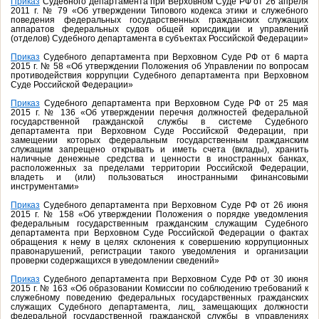
Приказ
Судебного департамента при Верховном Суде РФ от 26 апреля
2011 г. № 79 «Об утверждении Типового кодекса этики и служебного
поведения федеральных государственных гражданских служащих
аппаратов федеральных судов общей юрисдикции и управлений
(отделов) Судебного департамента в субъектах Российской Федерации»
Приказ
Судебного департамента при Верховном Суде РФ от 6 марта
2015 г. № 58 «Об утверждении Положения об Управлении по вопросам
противодействия коррупции Судебного департамента при Верховном
Суде Российской Федерации»
Приказ
Судебного департамента при Верховном Суде РФ от 25 мая
2015 г. № 136 «Об утверждении перечня должностей федеральной
государственной гражданской службы в системе Судебного
департамента при Верховном Суде Российской Федерации, при
замещении которых федеральным государственным гражданским
служащим запрещено открывать и иметь счета (вклады), хранить
наличные денежные средства и ценности в иностранных банках,
расположенных за пределами территории Российской Федерации,
владеть и (или) пользоваться иностранными финансовыми
инструментами»
Приказ
Судебного департамента при Верховном Суде РФ от 26 июня
2015 г. № 158 «Об утверждении Положения о порядке уведомления
федеральным государственным гражданским служащим Судебного
департамента при Верховном Суде Российской Федерации о фактах
обращения к нему в целях склонения к совершению коррупционных
правонарушений, регистрации такого уведомления и организации
проверки содержащихся в уведомлении сведений»
Приказ
Судебного департамента при Верховном Суде РФ от 30 июня
2015 г. № 163 «Об образовании Комиссии по соблюдению требований к
служебному поведению федеральных государственных гражданских
служащих Судебного департамента, лиц, замещающих должности
федеральной государственной гражданской службы в управлениях