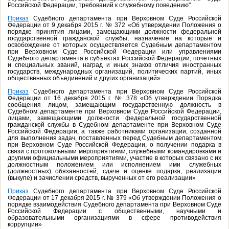
Российской Федерации, требований к служебному поведению"
Приказ
Судебного департамента при Верховном Суде Российской
Федерации от 9 декабря 2015 г. № 372 «Об утверждении Положения о
порядке принятия лицами, замещающими должности федеральной
государственной гражданской службы, назначение на которые и
освобождение от которых осуществляется Судебным департаментом
при Верховном Суде Российской Федерации или управлениями
Судебного департамента в субъектах Российской Федерации, почетных
и специальных званий, наград и иных знаков отличия иностранных
государств, международных организаций, политических партий, иных
общественных объединений и других организаций»
Приказ
Судебного департамента при Верховном Суде Российской
Федерации от 16 декабря 2015 г. № 378 «Об утверждении Порядка
сообщения лицом, замещающим государственную должность в
Судебном департаменте при Верховном Суде Российской Федерации,
лицами, замещающими должности федеральной государственной
гражданской службы в Судебном департаменте при Верховном Суде
Российской Федерации, а также работниками организации, созданной
для выполнения задач, поставленных перед Судебным департаментом
при Верховном Суде Российской Федерации, о получении подарка в
связи с протокольными мероприятиями, служебными командировками и
другими официальными мероприятиями, участие в которых связано с их
должностным положением или исполнением ими служебных
(должностных) обязанностей, сдаче и оценке подарка, реализации
(выкупе) и зачислении средств, вырученных от его реализации»
Приказ
Судебного департамента при Верховном Суде Российской
Федерации от 17 декабря 2015 г. № 379 «Об утверждении Положения о
порядке взаимодействия Судебного департамента при Верховном Суде
Российской Федерации с общественными, научными и
образовательными организациями в сфере противодействия
коррупции»