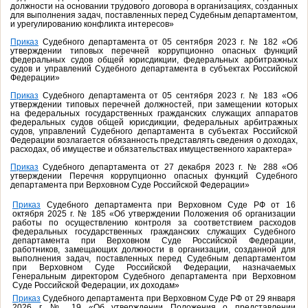
должности на основании трудового договора в организациях, созданных
для выполнения задач, поставленных перед Судебным департаментом,
и урегулированию конфликта интересов»
Приказ
Судебного департамента от 05 сентября 2023 г. № 182 «Об
утверждении типовых перечней коррупционно опасных функций
федеральных судов общей юрисдикции, федеральных арбитражных
судов и управлений Судебного департамента в субъектах Российской
Федерации»
Приказ
Судебного департамента от 05 сентября 2023 г. № 183 «Об
утверждении типовых перечней должностей, при замещении которых
на федеральных государственных гражданских служащих аппаратов
федеральных судов общей юрисдикции, федеральных арбитражных
судов, управлений Судебного департамента в субъектах Российской
Федерации возлагается обязанность представлять сведения о доходах,
расходах, об имуществе и обязательствах имущественного характера»
Приказ
Судебного департамента от 27 декабря 2023 г. № 288 «Об
утверждении Перечня коррупционно опасных функций Судебного
департамента при Верховном Суде Российской Федерации»
Приказ
Судебного департамента при Верховном Суде РФ от 16
октября 2025 г. № 185 «Об утверждении Положения об организации
работы по осуществлению контроля за соответствием расходов
федеральных государственных гражданских служащих Судебного
департамента при Верховном Суде Российской Федерации,
работников, замещающих должности в организации, созданной для
выполнения задач, поставленных перед Судебным департаментом
при Верховном Суде Российской Федерации, назначаемых
Генеральным директором Судебного департамента при Верховном
Суде Российской Федерации, их доходам»
Приказ
Судебного департамента при Верховном Суде РФ от 29 января
2026 г. № 19 «Об утверждении Положения о представлении