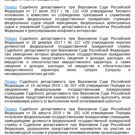
Приказ
Судебного департамента при Верховном Суде Российской
Федерации от 17 июля 2017 г. № 132 «Об утверждении Типового
положения о комиссиях по соблюдению требований к служебному
поведению федеральных государственных гражданских служащих
федеральных судов общей юрисдикции, федеральных арбитражных
судов и управлений Судебного департамента в субъектах Российской
Федерации и урегулированию конфликта интересов»
Приказ
Судебного департамента при Верховном Суде Российской
Федерации от 26 декабря 2017 г. № 227 «Об утверждении перечня
должностей федеральной государственной гражданской службы
Судебного департамента при Верховном Суде Российской Федерации,
при замещении которых федеральные государственные гражданские
служащие обязаны представлять сведения о доходах, расходах, об
имуществе и обязательствах имущественного характера, а также
сведения о доходах, расходах, об имуществе и обязательствах
имущественного характера своих супруги (супруга) и
несовершеннолетних детей»
Приказ
Судебного департамента при Верховном Суде Российской
Федерации от 15 октября 2018 г. № 207 «Об утверждении Порядка по
уведомлению федеральными государственными гражданскими
служащими Судебного департамента при Верховном Суде Российской
Федерации представителя нанимателя о намерении выполнять иную
оплачиваемую работу (о выполнении иной оплачиваемой работы)»
Приказ
Судебного департамента при Верховном Суде Российской
Федерации от 28 августа 2019 г. № 201 «Об утверждении Порядка
получения федеральными государственными гражданскими служащими,
замещающими должности федеральной государственной гражданской
службы в Судебном департаменте при Верховном Суде Российской
Федерации, разрешения представителя нанимателя на участие на
безвозмездной основе в управлении некоммерческими организациями»