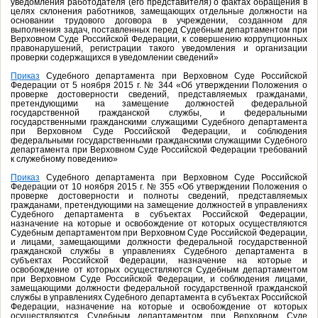
уведомления работодателя (его представителя) о фактах обращения в
целях склонения работников, замещающих отдельные должности на
основании трудового договора в учреждении, созданном для
выполнения задач, поставленных перед Судебным департаментом при
Верховном Суде Российской Федерации, к совершению коррупционных
правонарушений, регистрации такого уведомления и организации
проверки содержащихся в уведомлении сведений»
Приказ
Судебного департамента при Верховном Суде Российской
Федерации от 5 ноября 2015 г. № 344 «Об утверждении Положения о
проверке достоверности сведений, представляемых гражданами,
претендующими на замещение должностей федеральной
государственной гражданской службы, и федеральными
государственными гражданскими служащими Судебного департамента
при Верховном Суде Российской Федерации, и соблюдения
федеральными государственными гражданскими служащими Судебного
департамента при Верховном Суде Российской Федерации требований
к служебному поведению»
Приказ
Судебного департамента при Верховном Суде Российской
Федерации от 10 ноября 2015 г. № 355 «Об утверждении Положения о
проверке достоверности и полноты сведений, представляемых
гражданами, претендующими на замещение должностей в управлениях
Судебного департамента в субъектах Российской Федерации,
назначение на которые и освобождение от которых осуществляются
Судебным департаментом при Верховном Суде Российской Федерации,
и лицами, замещающими должности федеральной государственной
гражданской службы в управлениях Судебного департамента в
субъектах Российской Федерации, назначение на которые и
освобождение от которых осуществляются Судебным департаментом
при Верховном Суде Российской Федерации, и соблюдения лицами,
замещающими должности федеральной государственной гражданской
службы в управлениях Судебного департамента в субъектах Российской
Федерации, назначение на которые и освобождение от которых
осуществляются Судебным департаментом при Верховном Суде