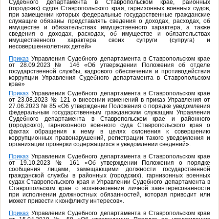
Судебного департамента в Ставропольском крае, районных
(городских) судов Ставропольского края, гарнизонных военных судов,
при замещении которых федеральные государственные гражданские
служащие обязаны представлять сведения о доходах, расходах, об
имуществе и обязательствах имущественного характера, а также
сведения о доходах, расходах, об имуществе и обязательствах
имущественного характера своих супруги (супруга) и
несовершеннолетних детей»
Приказ
Управления Судебного департамента в Ставропольском крае
от 28.09.2023 № 146 «Об утверждении Положения об отделе
государственной службы, кадрового обеспечения и противодействия
коррупции Управления Судебного департамента в Ставропольском
крае»
Приказ
Управления Судебного департамента в Ставропольском крае
от 23.08.2023 № 121 о внесении изменений в приказ Управления от
27.06.2023 № 85 «Об утверждении Положения о порядке уведомления
федеральным государственным гражданским служащим Управления
Судебного департамента в Ставропольском крае и районного
(городского), гарнизонного военного суда Ставропольского края о
фактах обращения к нему в целях склонения к совершению
коррупционных правонарушений, регистрации такого уведомления и
организации проверки содержащихся в уведомлении сведений».
Приказ
Управления Судебного департамента в Ставропольском крае
от 19.10.2023 № 161 «Об утверждении Положения о порядке
сообщения лицами, замещающими должности государственной
гражданской службы в районных (городских), гарнизонных военных
судах Ставропольского края и Управлении Судебного департамента в
Ставропольском крае о возникновении личной заинтересованности
при исполнении должностных обязанностей, которая приводит или
может привести к конфликту интересов».
Приказ
Управления Судебного департамента в Ставропольском крае